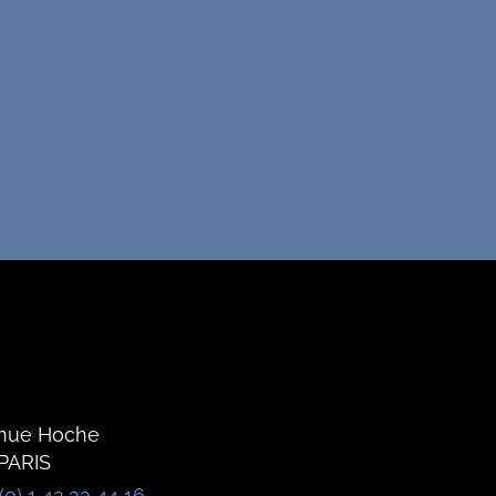
nue Hoche
PARIS
(0) 1 42 33 44 16