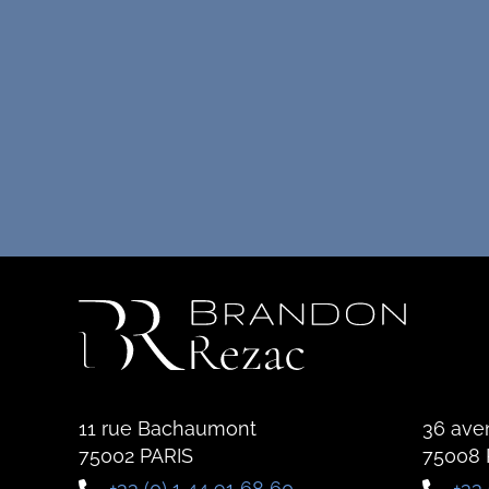
11 rue Bachaumont
36 ave
75002 PARIS
75008 
+33 (0) 1 44 91 68 60
+33 