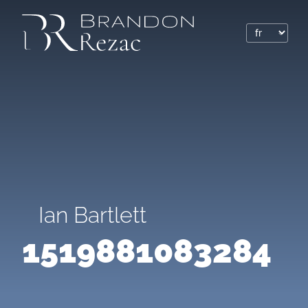
Ian Bartlett
1519881083284